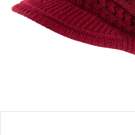
in Felloptik
mit kuscheligem Innenfutter
bis 58 cm Kopfumfang
in verschiedenen Farben erhältlich
Das außergewöhnliche Design besticht durch die
Kombination verschiedener Strickmuster und Felloptik.
Eine kleine Blume in gleicher Farbe ist als raffiniertes
Highlight auf der Seite angebracht. Doch nicht nur
optisch strahlt die Mütze Gemütlichkeit aus. Dank
kuscheligem Innenfutter hält sie auch schön warm.
Praktisch: Sie passt bis zu einem Kopfumfang von 58
cm.
Details