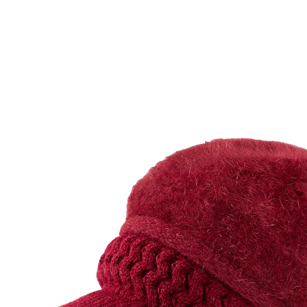
UVP 19,99 €
6,99 €
inkl. MwSt. und zzgl.
Versandkosten
Variante
bordeaux
In den Warenkorb
Sofort lieferbar - in 2-3 Werktagen bei Ihnen
Chic & warm - Mit dieser Kuschel-City-Mütze
verleihen Sie Ihrem Outfit das gewisse Etwas!
City-Mütze