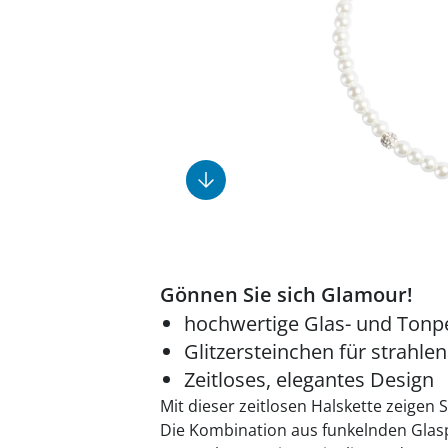
Fußpflegeprodukte
Geschenkideen
Elektromobile
Massage-Produkte
Herrenschuhe
Hausapotheke
Toilettenstühle
Ohrreiniger
Insektenabwehr
Ess- & Trinkhilfen
Sesselschoner
Mützen & Hüte
Kälte- & Wärmetherapie
Urinflaschen &
Nachttöpfe
Parfüm
Kleinmöbel
‎ Alle Anzeigen
‎ Alle Anzeigen
‎ Alle Anzeigen
‎ Alle Anzeigen
‎ Alle Anzeigen
Gönnen Sie sich Glamour!
hochwertige Glas- und Tonp
Glitzersteinchen für strahle
Zeitloses, elegantes Design
Mit dieser zeitlosen Halskette zeigen S
Die Kombination aus funkelnden Gla