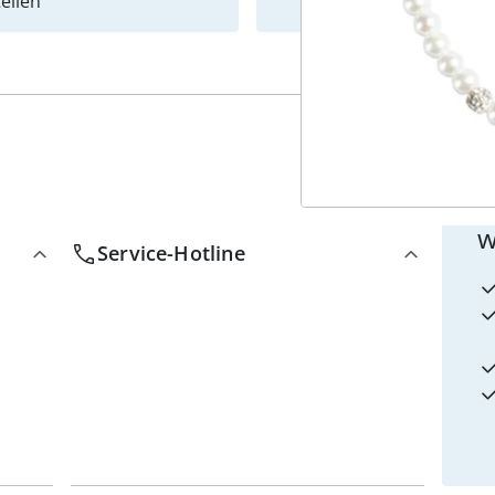
ellen
Newslet
4
w
Service-Hotline