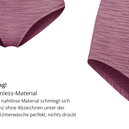
praktische
auf einer
Uringeruc
die Kranke
Parotitisp
Jetzt entde
Jetzt entde
Alltagshilf
Vibrationsp
neutralisie
Jetzt entde
Jetzt entde
Haushalt
jetzt entde
Jetzt entde
Jetzt entde
Sofort lieferbar - 
ag!
mless-Material
nahtlose Material schmiegt sich
anz ohne Abzeichnen unter der
 Unterwäsche perfekt, nichts drückt