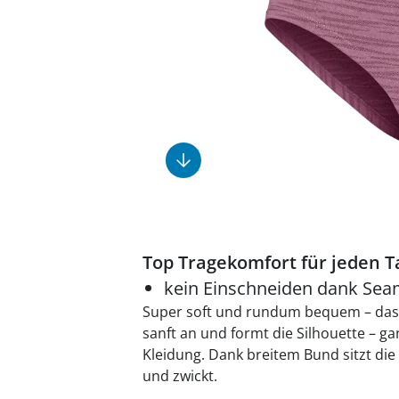
Fußpflegeprodukte
Geschenkideen
Elektromobile
Massage-Produkte
Herrenschuhe
Hausapotheke
Toilettenstühle
Ohrreiniger
Insektenabwehr
Ess- & Trinkhilfen
Sesselschoner
Mützen & Hüte
Kälte- & Wärmetherapie
Urinflaschen &
Nachttöpfe
Parfüm
Kleinmöbel
‎ Alle Anzeigen
‎ Alle Anzeigen
‎ Alle Anzeigen
‎ Alle Anzeigen
‎ Alle Anzeigen
Top Tragekomfort für jeden T
kein Einschneiden dank Sea
Super soft und rundum bequem – das 
sanft an und formt die Silhouette – g
Kleidung. Dank breitem Bund sitzt die
und zwickt.