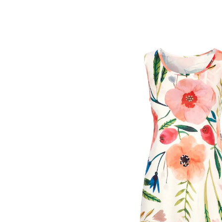
UVP 59,99 €
ab
13,39 €
inkl. MwSt. und zzgl.
Versandkosten
Größe
In den Warenkorb
Sofort lieferbar - in 2-3 Werktagen bei Ihnen
Einfach reinschlüpfen und genießen!
elastisches Material
ärmellos für maximale Bewegungsfreiheit