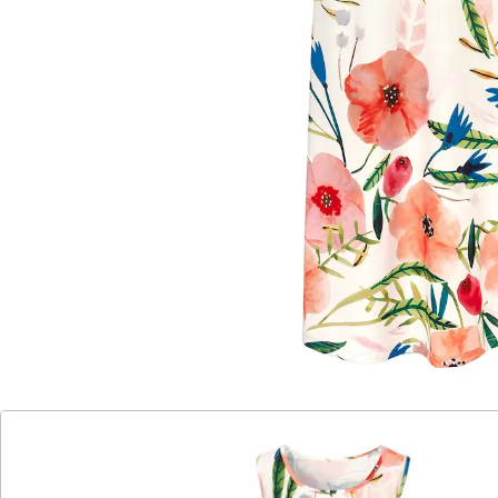
Das ärmellose Maxikleid im trendigen Blumendesign
bietet maximalen Tragekomfort. Einfach
hineinschlüpfen und sich wohlfühlen! Das elastische
Material garantiert optimale Bewegungsfreiheit an
warmen Tagen, egal ob für einen entspannten Tag am
Strand oder einen sommerlichen Stadtbummel.
Details
Hinweise & Hersteller
Bewertungen