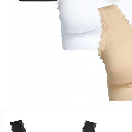
Unterbrustband zur Stütze der Brust
Umrandung mit Spitze
im günstigen 3er-Set (Farben: haut, weiß,
schwarz)
in 3 Größen erhältlich (M, L, XL)
Dieser BH ist Komfort pur! Das weiche, dehnbare
Material sorgt für einen außerordentlich hohen
Tragekomfort, denn es umschließt die Brust sanft und
verhindert ein schmerzhaftes Einschneiden der
Ränder. Das extra-breite Unterbrustband gibt
zusätzlichen Halt und stützt die Brust. Die
eingearbeiteten Softcups verleihen den Körbchen und
damit auch der Brust eine schöne Form und sorgen für
ein tolles Dekolleté. Das gilt für Frauen mit einer eher
kleinen Brust ebenso wie für Frauen mit größerer
Oberweite.
Es gibt weder quer über die Brust verlaufende Nähte,