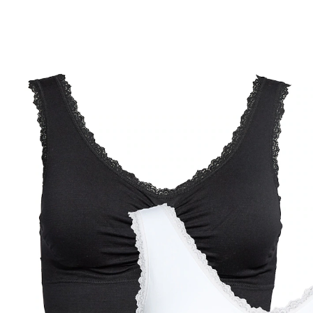
UVP 24,99 €
15,99 €
inkl. MwSt. und zzgl.
Versandkosten
Größe
BH-Größenrechner
In den Warenkorb
Sofort lieferbar - in 2-3 Werktagen bei Ihnen
Maximaler Komfort mit Stützfunktion
mit leicht gepolsterten Cups