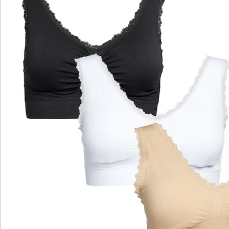
die unangenehm auf die Haut drücken oder sich unter
dem Shirt abzeichnen, noch Bügel, die in die Brust
oder Seite piksen können. Dank der breiten Träger
schmiegt sich der BH auch angenehm an die Schultern
an, ohne einzuschneiden. Das macht dieses Modell zu
einem echten Wohlfühl-BH, den Sie jederzeit tragen
können. Ob tagsüber auf der Arbeit, zu Hause in der
Freizeit, sogar beim Sport oder wenn Sie mögen auch
nachts - der BH bietet maximalen Tragekomfort und
macht jederzeit eine gute Figur.
Nicht nur in Sachen Komfort, auch optisch kann sich
der BH durchaus sehen lassen. Denn an den Trägern
und dem Dekolleté ist er mit einer hübschen Spitze
umsäumt, sodass es überhaupt nichts ausmacht,
wenn unter dem Oberteil - absichtlich oder
versehentlich - mal ein Stück BH hervorschaut.