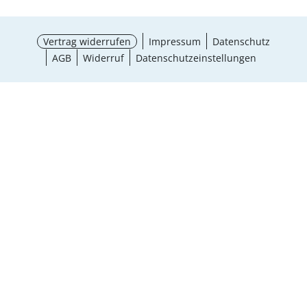
Vertrag widerrufen
Impressum
Datenschutz
AGB
Widerruf
Datenschutzeinstellungen
Größe wählen
BH-Größenrechner
¹ Aktionsbedingungen
schließen