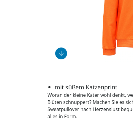
Fußpflegeprodukte
Geschenkideen
Elektromobile
Massage-Produkte
Herrenschuhe
Hausapotheke
Toilettenstühle
Ohrreiniger
Insektenabwehr
Ess- & Trinkhilfen
Sesselschoner
Mützen & Hüte
Kälte- & Wärmetherapie
Urinflaschen &
Nachttöpfe
Parfüm
Kleinmöbel
‎ Alle Anzeigen
‎ Alle Anzeigen
‎ Alle Anzeigen
‎ Alle Anzeigen
‎ Alle Anzeigen
mit süßem Katzenprint
Woran der kleine Kater wohl denkt, w
Blüten schnuppert? Machen Sie es sic
Sweatpullover nach Herzenslust bequ
alles in Form.