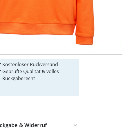
 Gründe für
alzvital
Versandkostenfrei ab 99 €
Kauf auf Rechnung
Gebührenfrei
Kostenloser Rückversand
Geprüfte Qualität & volles
Rückgaberecht
ckgabe & Widerruf