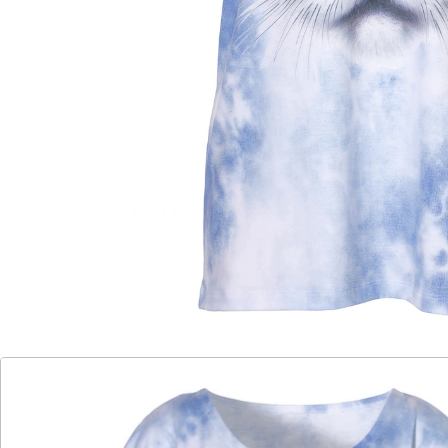
einfach nicht entziehen. Mit seinem realistischen
Design und dem bequemen Tragekomfort ist dieses
Shirt ein stilvolles Kleidungsstück für alle
Katzenfreunde, die ihre Leidenschaft gerne zur Schau
tragen.
Details
Hinweise & Hersteller
Bewertungen