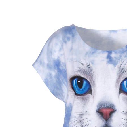
UVP 29,99 €
ab
15,99 €
inkl. MwSt. und zzgl.
Versandkosten
Größe
In den Warenkorb
Sofort lieferbar - in 2-3 Werktagen bei Ihnen
„Augen auf, hier kommt Lou!“
hochwertiger Druck
Diesen strahlend blauen Augen kann man sich