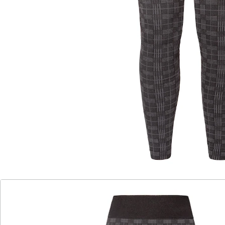
sitzt dank des Komfortbunds perfekt und wärmt Sie
zuverlässig. Das modische Karomuster lässt sich
vielseitig kombinieren!
Details
Hinweise & Hersteller
Bewertungen
Katalog bestellen