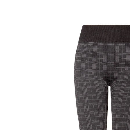
UVP 19,99 €
ab
5,79 €
inkl. MwSt. und zzgl.
Versandkosten
Größe
In den Warenkorb
Sofort lieferbar - in 2-3 Werktagen bei Ihnen
perfekter Sitz dank hohem Komfortbund
gefüttert
Diese gefütterte Leggings macht jede Bewegung mit,