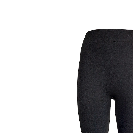
UVP 14,99 €
ab
5,69 €
inkl. MwSt. und zzgl.
Versandkosten
Größe
In den Warenkorb
Sofort lieferbar - in 2-3 Werktagen bei Ihnen
Schmeichelt Figur und Haut!
innen mit wohlig warmem Fleece