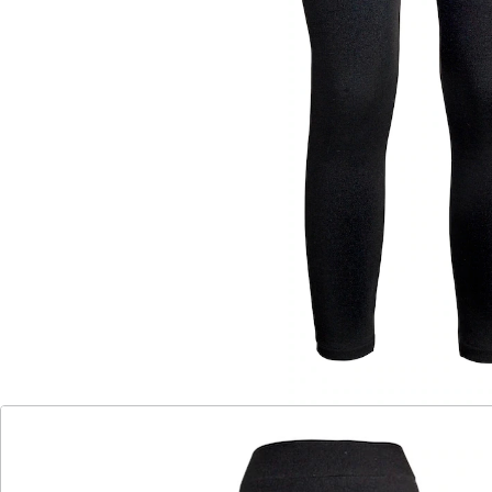
Elastische Leggings, die sich wunderbar weich an Ihr
Bein anschmiegt. Warme, angeraute Innenseite. Mit
Komfortbund! Schrittlänge: 74 cm (bei Gr. S/M).
Details
Hinweise & Hersteller
Bewertungen