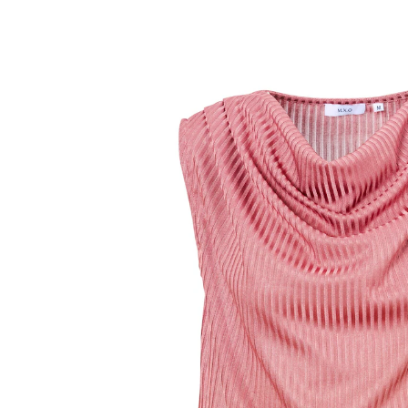
ab
9,59 €
inkl. MwSt. und zzgl.
Versandkosten
Größe
In den Warenkorb
Sofort lieferbar - in 2-3 Werktagen bei Ihnen
Oh là là! Das Wasserfall-Top aus weichem Ripp-Jersey
verleiht jedem Outfit einen lässig-eleganten Look, der
sowohl einzeln als auch kombiniert perfekt zur Geltung
kommt.