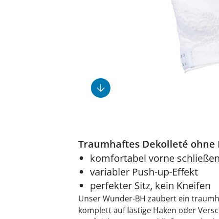
Fußpflegeprodukte
Geschenkideen
Elektromobile
Massage-Produkte
Herrenschuhe
Hausapotheke
Toilettenstühle
Ohrreiniger
Insektenabwehr
Ess- & Trinkhilfen
Sesselschoner
Mützen & Hüte
Kälte- & Wärmetherapie
Urinflaschen &
Nachttöpfe
Parfüm
Kleinmöbel
‎ Alle Anzeigen
‎ Alle Anzeigen
‎ Alle Anzeigen
‎ Alle Anzeigen
‎ Alle Anzeigen
Traumhaftes Dekolleté ohne 
komfortabel vorne schließe
variabler Push-up-Effekt
perfekter Sitz, kein Kneifen
Unser Wunder-BH zaubert ein traumhaf
komplett auf lästige Haken oder Vers