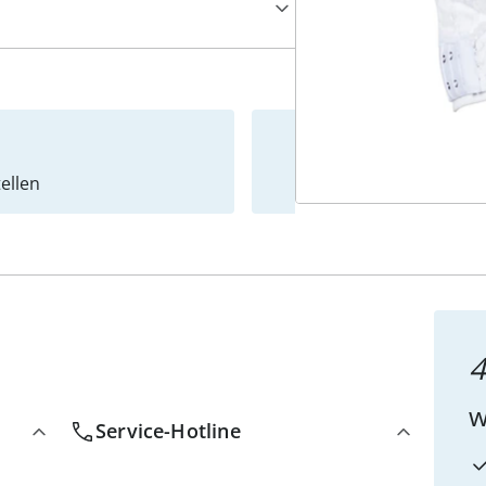
ellen
Newslet
4
w
Service-Hotline