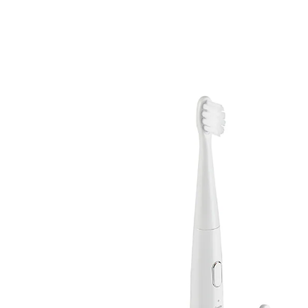
17,49 €
inkl. MwSt. und zzgl.
Versandkosten
In den Warenkorb
Sofort lieferbar - in 2-3 Werktagen bei Ihnen
hohe Schallfrequenz für besonders
gründliche und zugleich schonende
Zahnpflege
auch für empfindliche Zähne geeignet
bis zu 60 Tage Betriebsdauer (bei 2x
täglicher Anwendung)