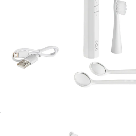
inklusive USB-Ladekabel
2 Dentalspiegel
2 Zahnsteinentfernungsaufsätze
Ersatzaufsätze nachbestellbar
Die elektrische Schallzahnbürste reinigt Zähne
gründlich und schonend und ist dabei besonders sanft
zu Zahnfleisch und Zahnschmelz. 3 Modi einstellbar.
Die 2 Zahnbürstenaufsätze entfernen zuverlässig
unschöne Beläge. 2 ahnsteinentfernungsaufsätze
sagen selbst hartnäckigem Zahnstein den Kampf an.
Mit 2 Dentalspiegel. Wasserdicht. Inklusive USB-
Ladekabel.
Batteriehinweis:
Batterien sind im Lieferumfang enthalten. (1/2 AA -
Mignon x 1)
Details