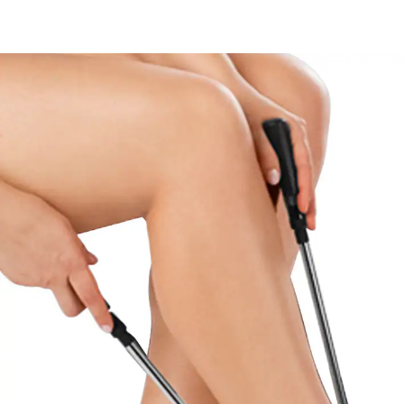
16,99 €
inkl. MwSt. und zzgl.
Versandkosten
In den Warenkorb
Sofort lieferbar - in 2-3 Werktagen bei Ihnen
Verwöhnen Sie Ihre Füße!
Strümpfe anziehen ohne Bücken
Griffe ausziehbar: 20-49,5 cm
Einfache und schnelle Hilfe, damit auch beim Anziehen
die Selbstständigkeit gewahrt bleibt. Strumpf über die
Anziehhilfe ziehen, hineinschlüpfen und hochziehen –
so einfach geht’s.