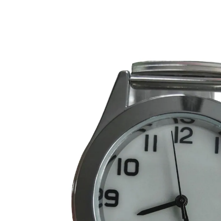
14,79 €
inkl. MwSt. und zzgl.
Versandkosten
In den Warenkorb
Sofort lieferbar - in 2-3 Werktagen bei Ihnen
Mit flexiblem Stretchband
elegantes, schlichtes Design
Zifferblatt-Beleuchtung
Bestens abzulesen: Zeitlos-elegante Uhr für Sie & Ihn.
Mit 4 Sekunden-Beleuchtung auf Knopfdruck, mit
Stretchband, dehnbar bis ca. 28 cm und Quarzwerk.