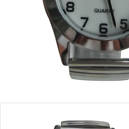
Herrenuhr:
Gehäuse-Ø ca. 3,7 cm
Zifferblatt-Ø ca. 2,8 cm
Damenuhr:
Gehäuse-Ø ca. 2,7 cm
Zifferblatt-Ø ca. 1,9 cm
Batteriehinweis:
Batterien sind im Lieferumfang enthalten. (button cell -
SR626SW x 3)
Details
Hinweise & Hersteller
Bewertungen