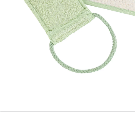
regt die Blutzirkulation an
Für ein glattes, weiches Hautgefühl – ohne fremde
Hilfe. Mit einer weichen Textil-Seite, die beim
Einschäumen oder Abtrocknen hilft. Die Luffa-Seite
zum Massieren und Peelen kann feucht oder trocken
angewandt werden und regt die Blutzirkulation an.
Details
Hinweise & Hersteller
Bewertungen