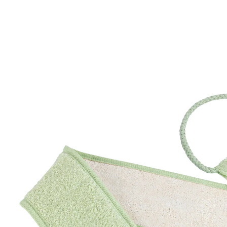
9,99 €
inkl. MwSt. und zzgl.
Versandkosten
In den Warenkorb
Sofort lieferbar - in 2-3 Werktagen bei Ihnen
Der 4-fach Rückenhelfer!
glattes, weiches Hautgefühl
trocken und feucht anwendbar
alleine und selbstständig: einschäumen,
massieren, peelen oder abtrocknen