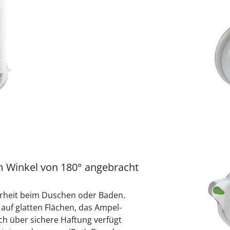
praktische
auf einer
Uringeruc
die Kranke
Parotitisp
Jetzt entde
Jetzt entde
Alltagshilf
Vibrationsp
neutralisie
Jetzt entde
Jetzt entde
Haushalt
jetzt entde
Jetzt entde
Jetzt entde
Sofort lieferbar - 
m Winkel von 180° angebracht
erheit beim Duschen oder Baden.
 auf glatten Flächen, das Ampel-
och über sichere Haftung verfügt