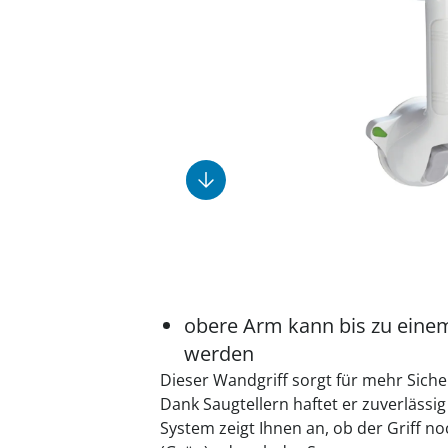
Fußpflegeprodukte
Geschenkideen
Elektromobile
Massage-Produkte
Herrenschuhe
Hausapotheke
Toilettenstühle
Ohrreiniger
Insektenabwehr
Ess- & Trinkhilfen
Sesselschoner
Mützen & Hüte
Kälte- & Wärmetherapie
Urinflaschen &
Nachttöpfe
Parfüm
Kleinmöbel
‎ Alle Anzeigen
‎ Alle Anzeigen
‎ Alle Anzeigen
‎ Alle Anzeigen
‎ Alle Anzeigen
obere Arm kann bis zu eine
werden
Dieser Wandgriff sorgt für mehr Sich
Dank Saugtellern haftet er zuverlässig
System zeigt Ihnen an, ob der Griff n