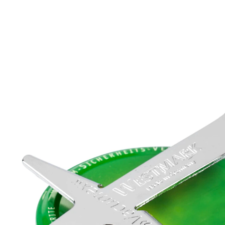
4,69 €
inkl. MwSt. und zzgl.
Versandkosten
In den Warenkorb
Sofort lieferbar - in 2-3 Werktagen bei Ihnen
“
Ohne große Kraft läßt sich das Glas
öffnen.
”
Gabriele
Mit diesem genialen Helfer lösen Sie im Nu das
Vakuum von Schraubgläsern – ohne großen