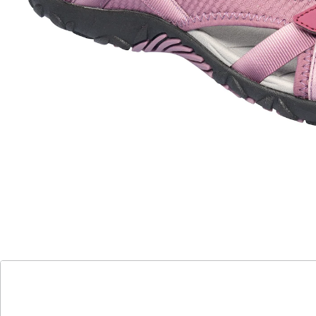
passt zu vielen Outfits
lässig & luftig – ideal für die warme
Jahreszeit
Stretchband sorgt für optimalen Sitz
3 Klettverschlüsse für einfaches Anziehen
flexibel – passt sich optimal an
rutschhemmende Profil-Laufsohle
Wenn die Sonne ins Freie lockt, begleitet Sie die
sportlich-bequeme Trekkingsandale „Tessa“ mit einer
Extraportion Komfort! Das ergonomische und weich
gepolsterte Fußbett dämpft jeden Schritt – ideal, wenn
die Strecke einmal länger wird. Klettverschlüsse mit
Stretchband sorgen für einen optimalen Sitz. Mit
rutschhemmender Profil-Laufsohle.
Details