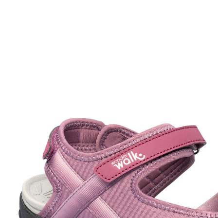
UVP 49,99 €
ab
23,99 €
inkl. MwSt. und zzgl.
Versandkosten
Größe
In den Warenkorb
Sofort lieferbar - in 2-3 Werktagen bei Ihnen
robuste Trekkingsandale
ergonomisches & weich gepolstertes
Fußbett