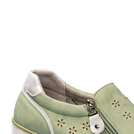
UVP 59,99 €
23,99 €
inkl. MwSt. und zzgl.
Versandkosten
Größe
In den Warenkorb
Sofort lieferbar - in 2-3 Werktagen bei Ihnen
leichter Ein- und Ausstieg dank