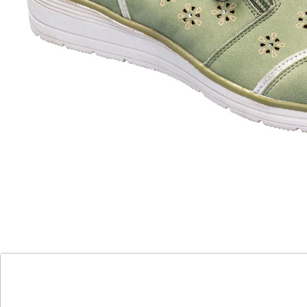
Reißverschluss
weiche, heraus nehmbare Einlegesohle
mit funkelnden Glitzersteinchen
Stretch- Einsatz
Erleben Sie den Charme des Frühlings mit diesem
komfortablen Halbschuh. Dank Reißverschluss an der
Außenseite und Stretch-Einsatz an der Innenseite ist er
schnell an- und ausgezogen. Mit weicher,
herausnehmbarer Einlegesohle und
rutschhemmender Laufsohle.
Details
Hinweise & Hersteller