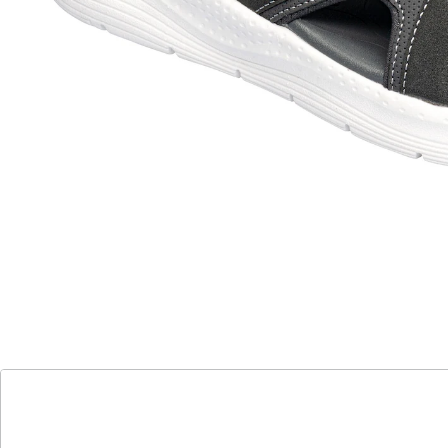
Schritt
Maximaler Komfort bei jedem Schritt: Das superweiche
Fußbett dieser Pantolette passt sich Ihrem Fuß sanft
an und sorgt den ganzen Tag für ein angenehmes
Gehgefühl. Die Kombination aus luftiger Mesh-Struktur
und edler Wildleder-Optik sorgt für sommerliche
Leichtigkeit und einen modernen Look. Mit
rutschhemmender Laufsohle, die jeden Schritt dämpft.
Details
Hinweise & Hersteller
Bewertungen