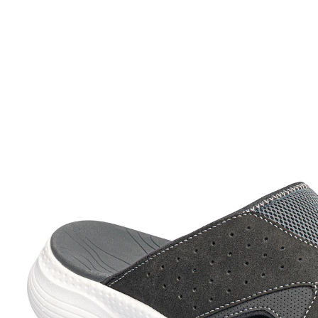
UVP 59,99 €
ab
23,99 €
inkl. MwSt. und zzgl.
Versandkosten
Größe
In den Warenkorb
Sofort lieferbar - in 2-3 Werktagen bei Ihnen
Leichte Begleiter für aktive Sommertage!
angenehmes Fußklima dank Mesheinsatz
Fußbett und Laufsohle dämpfen jeden