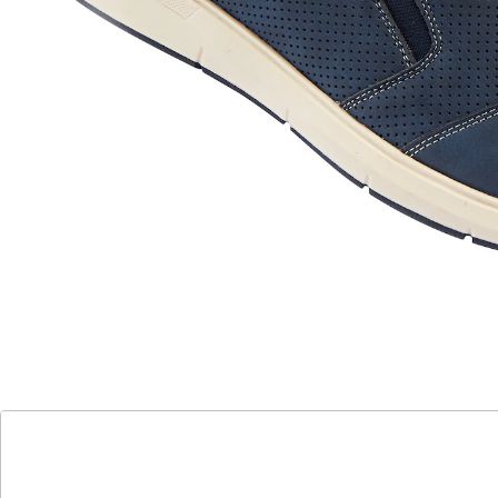
reinschlüpfen und sich sofort wohlfühlen. Die
rutschhemmende Gummi-Laufsohle garantiert
Trittsicherheit und der seitliche Stretch-Einsatz sorgt
für die perfekte Anpassung an Ihren Fuß.
Details
Hinweise & Hersteller
Bewertungen