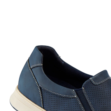
UVP 39,99 €
23,99 €
inkl. MwSt. und zzgl.
Versandkosten
Größe
In den Warenkorb
Sofort lieferbar - in 2-3 Werktagen bei Ihnen
Ein modischer und sportlicher Freizeitschuh von
WONDERWALK, den „Mann“ sehr gerne trägt und mit
dem er sich überall sehen lassen kann. Einfach