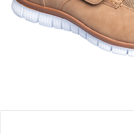
leichter Einstieg dank Klettverschluss
Dieser sportliche Begleiter ist so leicht, dass er Sie
förmlich über den Asphalt schweben lässt! Der breite
Klettverschluss sorgt für einen bequemen Ein- und
Ausstieg sowie für eine optimale Anpassung an den
Fuß. Für noch mehr Komfort sorgen die weiche,
herausnehmbare Einlegesohle und die
rutschhemmende Laufsohle.
Details
Hinweise & Hersteller
Bewertungen