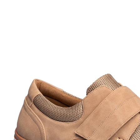
UVP 59,99 €
53,99 €
inkl. MwSt. und zzgl.
Versandkosten
Größe
In den Warenkorb
Sofort lieferbar - in 2-3 Werktagen bei Ihnen
So geht „Mann“ bequem!
herausnehmbare Einlegesohle
federleicht & höchst komfortabel