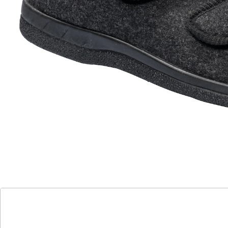
Für kuschelig warme Füße in der Winterzeit
bequeme Hausschuhe für kalte Tage
wunderbar warme und weiche Fütterung
einfaches An- und Ausziehen dank Klettverschluss
robuste Gummilaufsohle für sicheren Halt
Material: 60 % Polyester, 40 % Polyacryl
in den Größen 36 bis 46 erhältlich
Mit diesen bequemen Wärmehausschuhen kann die
kalte Jahreszeit ruhig kommen. Denn auch wenn die
Temperaturen draußen in den Keller purzeln, sind Ihre
Füße immer kuschelig warm eingepackt. Dafür sorgt
die herrlich weiche Fütterung der Wärmehausschuhe,
die sich direkt nach dem Anziehen angenehm an Ihre
Füße anschmiegt und sie zuverlässig vor Kälte schützt.
Und das so gut, dass Sie die Schuhe am liebsten gar
nicht mehr ausziehen möchten.