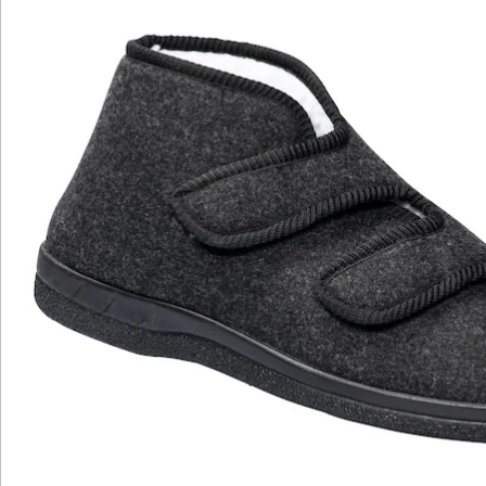
Bei den Bequem-Wärmehausschuhen ist der Name in
jeder Hinsicht Programm, denn bequem sind sie
rundum. Sie reiben oder scheuern nicht, sondern
schmiegen sich sanft an die Füße an. Damit sind sie
auch ideal für Menschen mit empfindlichen Füßen
geeignet.
Für einen optimalen Tragekomfort sind die
Hausschuhe mit zwei großen Klettverschlüssen
ausgestattet. Sie erlauben es Ihnen, die Weite und
damit den Sitz der Schuhe flexibel an Ihre persönlichen
Bedürfnisse anzupassen. Das ist nicht nur sehr
angenehm für Personen mit einem hohen Spann oder
Fehlstellungen der Füße. Auch wenn Sie beispielsweise
an den Füßen oder am Knöchel einen Verband tragen
müssen, ist der Klettverschluss mit seiner Flexibilität
sehr praktisch.