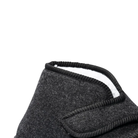
UVP 29,99 €
ab
23,99 €
inkl. MwSt. und zzgl.
Versandkosten
Größe
In den Warenkorb
Sofort lieferbar - in 2-3 Werktagen bei Ihnen
“
Weite Öffnung zum Anziehen und
stabile.
”
Harald