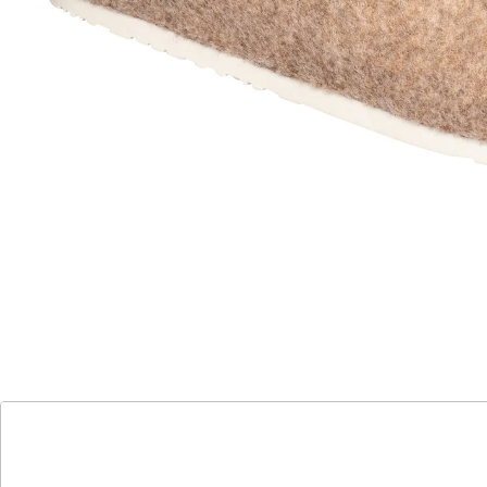
auffälliger Edelweiß-Stickerei werden sich Ihre Füße
rundum wohlfühlen. Dank der rutschhemmenden
Gummi-Laufsohle ist auch ein Gang nach draußen
problemlos möglich. Mit herausnehmbarer Ein­
legesohle.
Details
Hinweise & Hersteller
Bewertungen