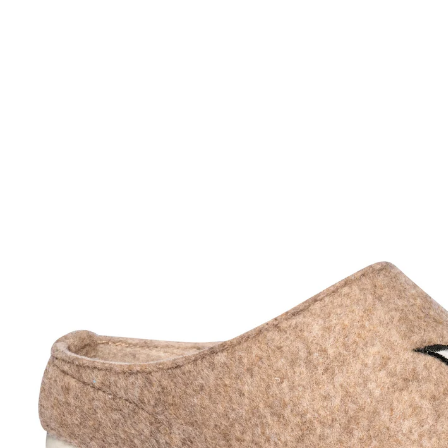
UVP 24,99 €
ab
15,29 €
inkl. MwSt. und zzgl.
Versandkosten
Größe
In den Warenkorb
Sofort lieferbar - in 2-3 Werktagen bei Ihnen
Die Königin der Alpen liegt Ihnen zu Füßen!
herausnehmbare Einlegesohle
In dieser bequemen und leichten Filz-Pantolette mit