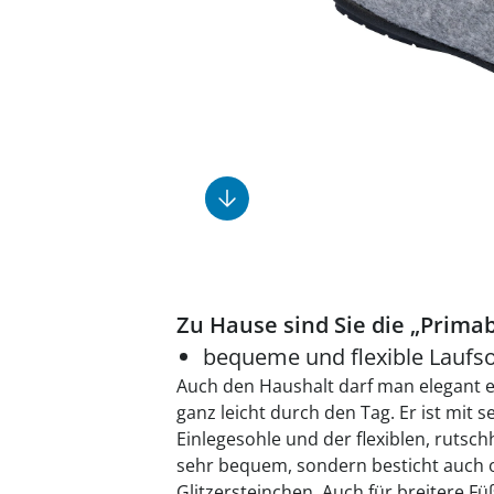
Fußpflegeprodukte
Geschenkideen
Elektromobile
Massage-Produkte
Herrenschuhe
Hausapotheke
Toilettenstühle
Ohrreiniger
Insektenabwehr
Ess- & Trinkhilfen
Sesselschoner
Mützen & Hüte
Kälte- & Wärmetherapie
Urinflaschen &
Nachttöpfe
Parfüm
Kleinmöbel
‎ Alle Anzeigen
‎ Alle Anzeigen
‎ Alle Anzeigen
‎ Alle Anzeigen
‎ Alle Anzeigen
Zu Hause sind Sie die „Primab
bequeme und flexible Laufs
Auch den Haushalt darf man elegant erl
ganz leicht durch den Tag. Er ist mit
Einlegesohle und der flexiblen, ruts
sehr bequem, sondern besticht auch o
Glitzersteinchen. Auch für breitere Fü