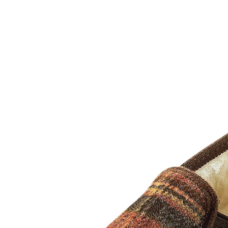
UVP 19,99 €
ab
15,99 €
inkl. MwSt. und zzgl.
Versandkosten
Größe
In den Warenkorb
Sofort lieferbar - in 2-3 Werktagen bei Ihnen
Wohlfühl-Karo, immer im Trend!
Wenn's um das persönliche Wohlbefinden geht, sollten
Sie sich gleich für die Hausschuhe "Tirol" entscheiden!