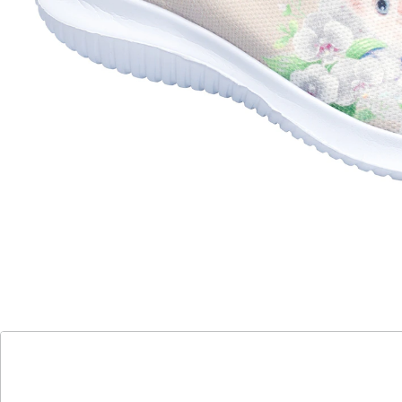
Katzenmotiv
ultra leicht & super bequem
besonders Hallux valgus freundlich dank
flexiblem Obermaterial
Zum Schnurren bequem – Schritt für Schritt trägt Sie
dieser super leichte Sneaker mit süßem Katzenmotiv
durch den Tag! Das flexible Material passt sich Ihrem
Fuß perfekt an. Mit weicher, herausnehmbarer
Einlegesohle und rutschhemmender Laufsohle.
Details
Hinweise & Hersteller