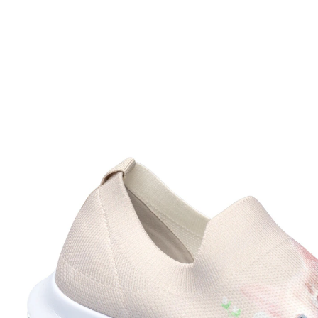
UVP 29,99 €
ab
26,89 €
inkl. MwSt. und zzgl.
Versandkosten
Größe
In den Warenkorb
Sofort lieferbar - in 2-3 Werktagen bei Ihnen
herausnehmbare Einlegesohle
extra bequeme Laufsohle
ein echter Blickfang: das niedliche