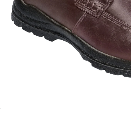
COMFORTABEL
Herren-Stiefel "Mailand"
(1)
Einzelpreis:
70,99 €
Warm und gemütlich in den Winter
hochwertiges Veggi-Lederimitat
Weite regulierbar durch Klettverschluss
mit Plüschfutter
mit rutschhemmender Profil-Laufsohle
Bei diesen Winterstiefeln ist Wohlfühlen angesagt! Und
das fängt schon beim Anziehen an. Denn der
praktische Klettverschluss erlaubt es, mühelos in die