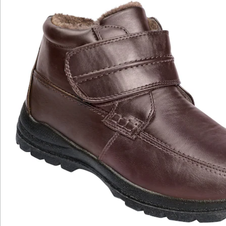
Schuhe hineinzuschlüpfen und die Weite individuell an
die eigene Fußbreite anzupassen. Außen zeigen sich
die Winterstiefel in hochwertigem braunen
Lederimitat. Innen sind sie komplett mit Plüschfutter
ausgestattet, das die Füße auch bei niedrigen
Temperaturen schön warm hält. Trotzdem sind die
Stiefel angenehm leicht zu tragen. Die
rutschhemmende Profil-Laufsohle sorgt für einen
sicheren Halt und leistet einen weiteren Beitrag zu
dem hohen Tragekomfort, der diese Schuhe
auszeichnet.
Details
Hinweise & Hersteller