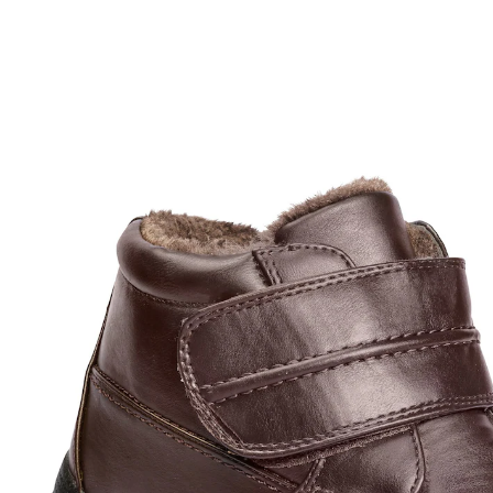
UVP 59,99 €
ab
27,99 €
inkl. MwSt. und zzgl.
Versandkosten
Größe
In den Warenkorb
Sofort lieferbar - in 2-3 Werktagen bei Ihnen
Alternativprodukt
Zu diesem Artikel haben wir eine Alternative gefunden,
die Sie interessieren könnte: