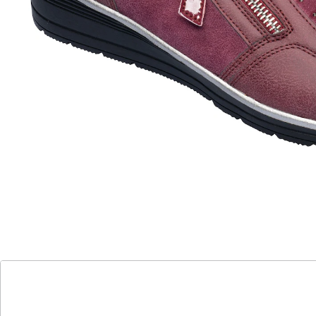
Dieses Modell in Veloursleder- und Leder-Optik glänzt
nicht nur durch modische Glitzerapplikationen,
sondern auch durch den praktischen Reißverschluss
und Stretch-Einsatz, die für einen schnellen Ein- und
Ausstieg sorgen.
Details
Hinweise & Hersteller
Bewertungen