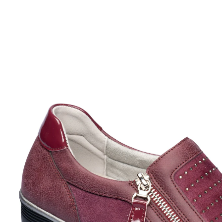
UVP 59,99 €
ab
23,99 €
inkl. MwSt. und zzgl.
Versandkosten
Größe
In den Warenkorb
Sofort lieferbar - in 2-3 Werktagen bei Ihnen
Ein Halbschuh – viele Glanzpunkte!
elastischer Einsatz
leichter Ein- und Ausstieg