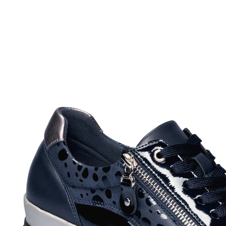
UVP 49,99 €
29,99 €
inkl. MwSt. und zzgl.
Versandkosten
Größe
In den Warenkorb
Lieferbar - in 3 Wochen bei Ihnen
Komfort ohne Kompromisse!
mit angesagtem Muster- und Materialmix
mit Wechselfußbett