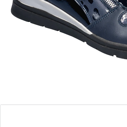
Komfort wird hier großgeschrieben, denn der seitliche
Reißverschluss ermöglicht einen mühelosen Ein- und
Ausstieg. Doch nicht nur in Sachen Bequemlichkeit
punktet dieses Modell: Der trendige Mustermix verleiht
dem Sneaker eine ganz besondere Note. Mit weicher,
herausnehmbarer Einlegesohle und modischer,
rutschhemmender Laufsohle.
Details
Hinweise & Hersteller
Bewertungen