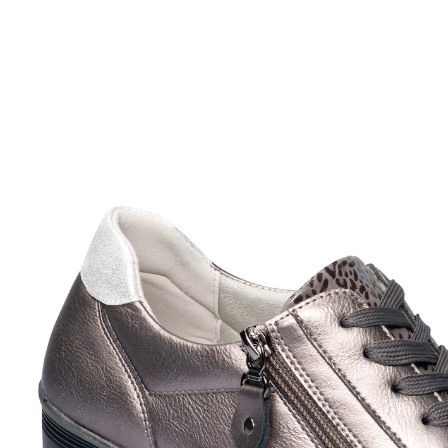
UVP 59,99 €
29,99 €
inkl. MwSt. und zzgl.
Versandkosten
Größe
In den Warenkorb
Sofort lieferbar - in 2-3 Werktagen bei Ihnen
Gesucht und gefunden
leichter Ein- und Ausstieg
Der Sneaker „Helga" in Leder-Optik begleitet Sie