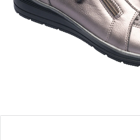
mühelos durch den Alltag. Ganz unkompliziert und
dabei noch so schick, sorgt er mit dem
rutschhemmenden Keilabsatz und der weichen,
herausnehmbaren Einlegesohle für ein komfortables
Gehgefühl.
Details
Hinweise & Hersteller
Bewertungen