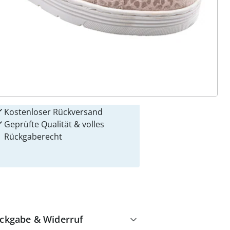
 Gründe für
alzvital
Versandkostenfrei ab 99 €
Kauf auf Rechnung
Gebührenfrei
Kostenloser Rückversand
Geprüfte Qualität & volles
Rückgaberecht
ckgabe & Widerruf