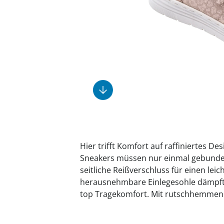
Fußpflegeprodukte
Geschenkideen
Elektromobile
Massage-Produkte
Herrenschuhe
Hausapotheke
Toilettenstühle
Ohrreiniger
Insektenabwehr
Ess- & Trinkhilfen
Sesselschoner
Mützen & Hüte
Kälte- & Wärmetherapie
Urinflaschen &
Nachttöpfe
Parfüm
Kleinmöbel
‎ Alle Anzeigen
‎ Alle Anzeigen
‎ Alle Anzeigen
‎ Alle Anzeigen
‎ Alle Anzeigen
Hier trifft Komfort auf raffiniertes D
Sneakers müssen nur einmal gebunde
seitliche Reißverschluss für einen leic
herausnehmbare Einlegesohle dämpft j
top Tragekomfort. Mit rutschhemmend