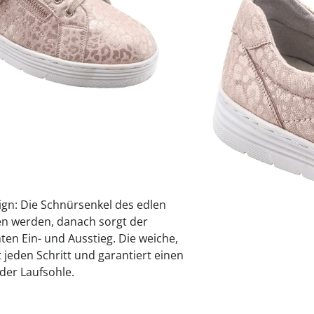
Größe
praktische
auf einer
Uringeruc
die Kranke
Parotitisp
Jetzt entde
Jetzt entde
Alltagshilf
Vibrationsp
neutralisie
Jetzt entde
Jetzt entde
Haushalt
jetzt entde
Jetzt entde
Jetzt entde
Bei
Derzeit nicht liefe
esign: Die Schnürsenkel des edlen
n werden, danach sorgt der
hten Ein- und Ausstieg. Die weiche,
eden Schritt und garantiert einen
er Laufsohle.