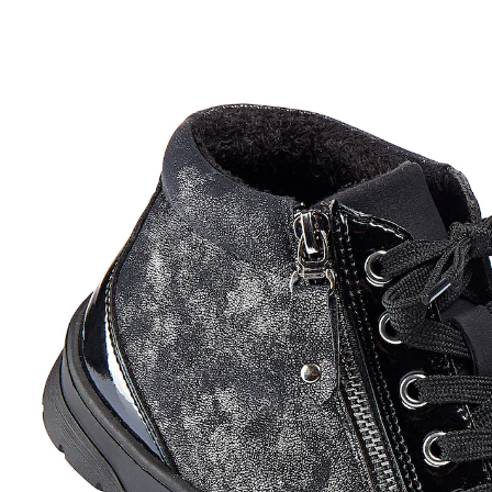
UVP 49,99 €
15,29 €
inkl. MwSt. und zzgl.
Versandkosten
Größe
Bei Verfügbarkeit erinnern
Derzeit nicht lieferbar
So trendy sieht Komfort aus!
Die sportive Stiefelette von WONDERWALK in trendigen
Materialien, wie die edle Nubuk-Optik und die Lack-