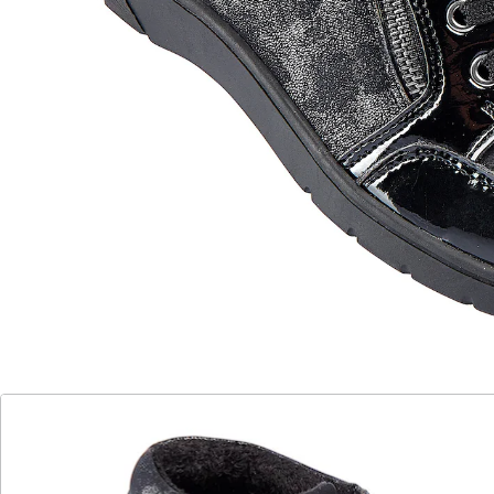
Einsätze, zeigt zu jeder Jahreszeit, was sie kann. Die
passende Weite der Stiefelette wird beim ersten
Anziehen einfach mit den Schnür senkeln eingestellt.
Durch den zusätzlichen Reißverschluss bleibt diese
Anpassung erhalten und der Ein- und Ausstieg ist
besonders leicht. Komfortables Übergangsfutter,
robuste Decksohle: Sie spüren den angenehmen
Tragekomfort. Schafthöhe: 7 cm.
Details
Hinweise & Hersteller
Bewertungen