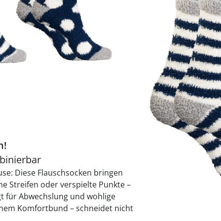
praktische
auf einer
Uringeruc
die Kranke
Parotitisp
Jetzt entde
Jetzt entde
Alltagshilf
Vibrationsp
neutralisie
Jetzt entde
Jetzt entde
Haushalt
jetzt entde
Jetzt entde
Jetzt entde
Sofort lieferbar - 
n!
binierbar
use: Diese Flauschsocken bringen
e Streifen oder verspielte Punkte –
gt für Abwechslung und wohlige
mem Komfortbund – schneidet nicht