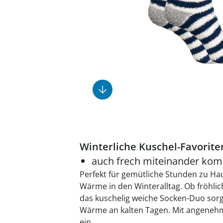
Fußpflegeprodukte
Geschenkideen
Elektromobile
Massage-Produkte
Herrenschuhe
Hausapotheke
Toilettenstühle
Ohrreiniger
Insektenabwehr
Ess- & Trinkhilfen
Sesselschoner
Mützen & Hüte
Kälte- & Wärmetherapie
Urinflaschen &
Nachttöpfe
Parfüm
Kleinmöbel
‎ Alle Anzeigen
‎ Alle Anzeigen
‎ Alle Anzeigen
‎ Alle Anzeigen
‎ Alle Anzeigen
Winterliche Kuschel-Favorite
auch frech miteinander kom
Perfekt für gemütliche Stunden zu Ha
Wärme in den Winteralltag. Ob fröhlich
das kuschelig weiche Socken-Duo sor
Wärme an kalten Tagen. Mit angeneh
ein.