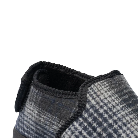
UVP 39,99 €
ab
15,99 €
inkl. MwSt. und zzgl.
Versandkosten
Größe
In den Warenkorb
Sofort lieferbar - in 2-3 Werktagen bei Ihnen
weit zu öffnen
schnelles An- und Ausziehen
Endlich: Feierabend für die Füße! Ob bei