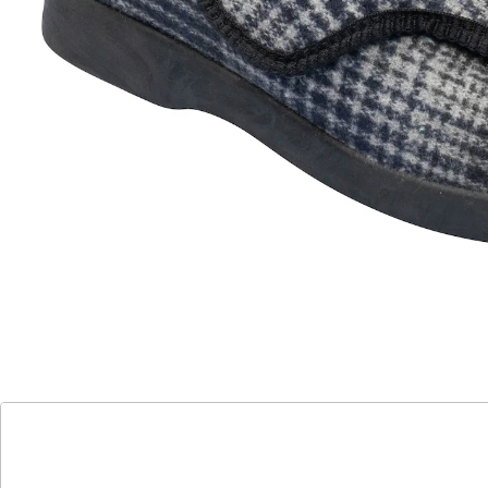
geschwollenen, breiteren oder verbundenen Füßen –
dieser Hausschuh lässt sich mit seiner speziellen
Schuhweite und seinen 2 großen Klettverschlüssen für
einen leichten Ein- und Ausstieg rundum öffnen und
optimal anpassen! Mit weicher Decksohle für ein
angenehmes Tragegefühl und rutschhemmender
Laufsohle, die Ihnen auch einen kurzen Gang nach
draußen ermöglicht.
Details
Hinweise & Hersteller
Bewertungen