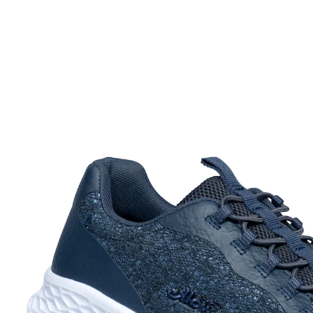
UVP 49,99 €
19,99 €
inkl. MwSt. und zzgl.
Versandkosten
Größe
In den Warenkorb
Sofort lieferbar - in 2-3 Werktagen bei Ihnen
elastische Schnürsenkel für leichten Ein-
und Ausstieg
Leichten Fußes durch den Tag: Das atmungsaktive