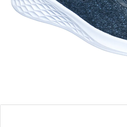
Gewebe dieses federleichten Sneakers sorgt für einen
perfekten Sitz ohne Druckstellen. Mit der weichen,
herausnehmbaren Einlegesohle und der
rutschhemmenden Laufsohle gehen Sie wie auf
Wolken.
Details
Hinweise & Hersteller
Bewertungen