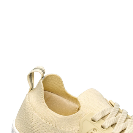
UVP 49,99 €
23,99 €
inkl. MwSt. und zzgl.
Versandkosten
Größe
In den Warenkorb
Sofort lieferbar - in 2-3 Werktagen bei Ihnen
Ihr neuer Lieblingsschuh!
extra weich gepolsterte Ferse
optimal anpassbar dank Schnürsenkeln