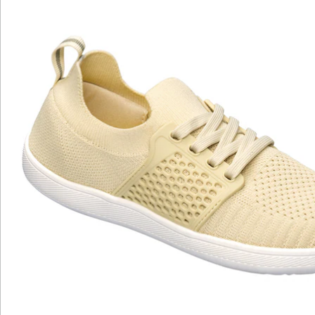
flexible Material ermöglicht einen einfachen Einstieg
und passt sich perfekt der Form Ihres Fußes an. Mit
weicher, herausnehmbarer Einlegesohle. Auch ideal
bei Hallux valgus.
Details
Hinweise & Hersteller
Bewertungen