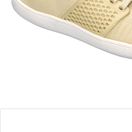
flexibles Material
im breiten Vorfuß können sich die Zehen
frei bewegen
angenehm weiche, herausnehmbare
Einlegesohle
extrem flexibles Material – passt sich
optimal an
mit spezieller Laufsohle für ein natürliches
Abrollen
mehr Zehenfreiheit als bei
herkömmlichen Sneakern
Barfußgefühl pur – dieser Sneaker macht es möglich!
Leicht, bequem und mit genügend Zehenfreiheit, bietet
er maximalen Komfort. Die flexible, rutschhemmende
Laufsohle kann das natürliche Abrollen des Fußes
fördern sowie für einen sicheren Halt sorgen. Das