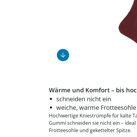
Fußpflegeprodukte
Geschenkideen
Elektromobile
Massage-Produkte
Herrenschuhe
Hausapotheke
Toilettenstühle
Ohrreiniger
Insektenabwehr
Ess- & Trinkhilfen
Sesselschoner
Mützen & Hüte
Kälte- & Wärmetherapie
Urinflaschen &
Nachttöpfe
Parfüm
Kleinmöbel
‎ Alle Anzeigen
‎ Alle Anzeigen
‎ Alle Anzeigen
‎ Alle Anzeigen
‎ Alle Anzeigen
Wärme und Komfort – bis hoc
schneiden nicht ein
weiche, warme Frotteesohle
Hochwertige Kniestrümpfe für kalte 
Gummi schneiden sie nicht ein – ideal
Frotteesohle und gekettelter Spitze.