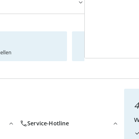
ellen
Newslet
4
w
Service-Hotline