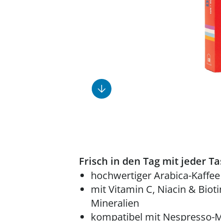
Fußpflegeprodukte
Geschenkideen
Elektromobile
Massage-Produkte
Herrenschuhe
Hausapotheke
Toilettenstühle
Ohrreiniger
Insektenabwehr
Ess- & Trinkhilfen
Sesselschoner
Mützen & Hüte
Kälte- & Wärmetherapie
Urinflaschen &
Nachttöpfe
Parfüm
Kleinmöbel
‎ Alle Anzeigen
‎ Alle Anzeigen
‎ Alle Anzeigen
‎ Alle Anzeigen
‎ Alle Anzeigen
Frisch in den Tag mit jeder Ta
hochwertiger Arabica-Kaffee
mit Vitamin C, Niacin & Biot
Mineralien
kompatibel mit Nespresso-