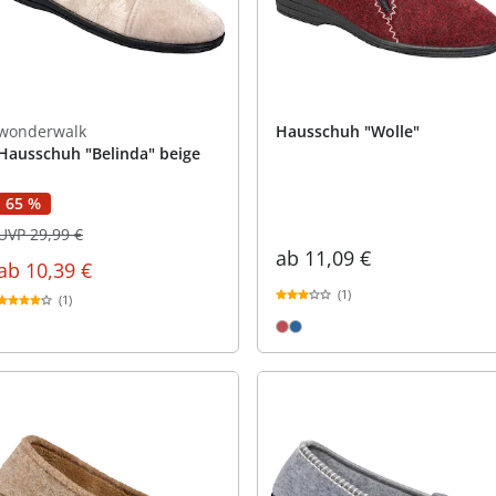
wonderwalk
Hausschuh "Wolle"
Hausschuh "Belinda" beige
65 %
UVP 29,99 €
ab
11,09 €
ab
10,39 €
(1)
(1)