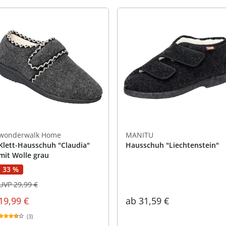
wonderwalk Home
MANITU
Klett-Hausschuh "Claudia"
Hausschuh "Liechtenstein"
mit Wolle grau
33 %
UVP 29,99 €
ab
31,59 €
19,99 €
(3)