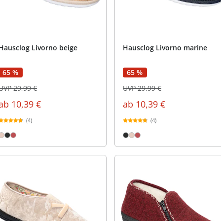
praktische
auf einer
Uringeruc
die Kranke
Parotitisp
Jetzt entde
Jetzt entde
Alltagshilf
Vibrationsp
neutralisie
Jetzt entde
Jetzt entde
Haushalt
jetzt entde
Jetzt entde
Jetzt entde
Hausclog Livorno beige
Hausclog Livorno marine
65 %
65 %
UVP 29,99 €
UVP 29,99 €
ab
10,39 €
ab
10,39 €
(4)
(4)