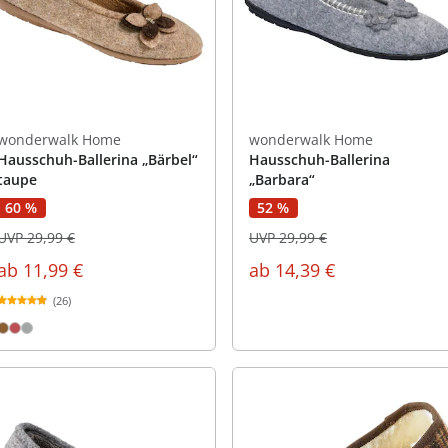
wonderwalk Home
wonderwalk Home
Hausschuh-Ballerina „Bärbel“
Hausschuh-Ballerina
taupe
„Barbara“
52 %
60 %
UVP 29,99 €
UVP 29,99 €
ab
14,39 €
ab
11,99 €
(26)