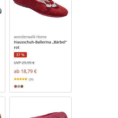
wonderwalk Home
Hausschuh-Ballerina „Bärbel“
rot
37 %
UVP 29,99 €
ab
18,79 €
(26)