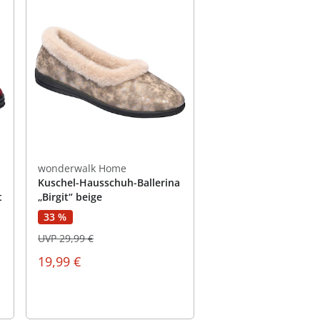
wonderwalk Home
Kuschel-Hausschuh-Ballerina
t
„Birgit“ beige
33 %
UVP 29,99 €
19,99 €