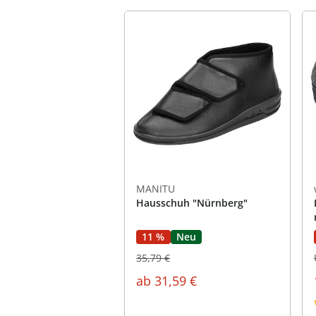
MANITU
Hausschuh "Nürnberg"
11 %
Neu
35,79 €
ab
31,59 €