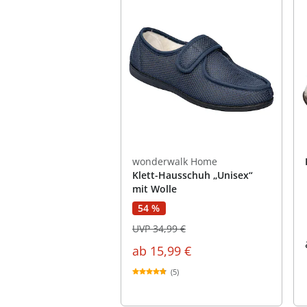
wonderwalk Home
Klett-Hausschuh „Unisex“
mit Wolle
54 %
UVP 34,99 €
ab
15,99 €
(5)