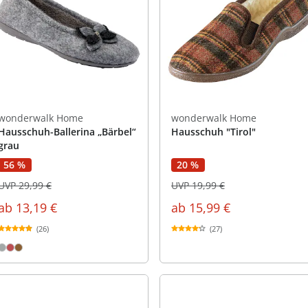
wonderwalk Home
wonderwalk Home
Hausschuh-Ballerina „Bärbel“
Hausschuh "Tirol"
grau
20 %
56 %
UVP 19,99 €
UVP 29,99 €
ab
15,99 €
ab
13,19 €
(27)
(26)