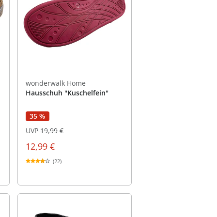
wonderwalk Home
Hausschuh "Kuschelfein"
35 %
UVP 19,99 €
12,99 €
(22)