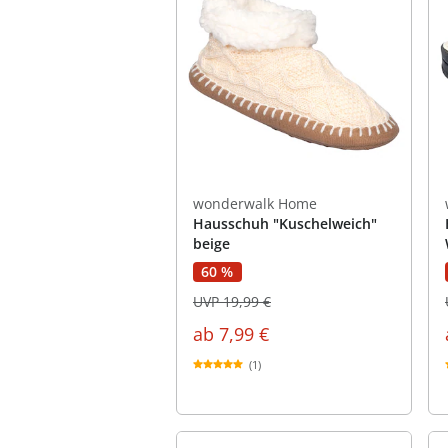
wonderwalk Home
Hausschuh "Kuschelweich"
beige
60 %
UVP 19,99 €
ab
7,99 €
(1)