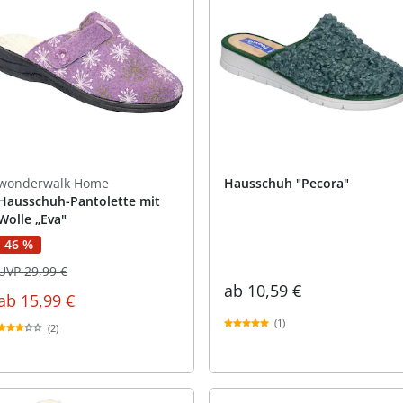
wonderwalk Home
Hausschuh "Pecora"
Hausschuh-Pantolette mit
Wolle „Eva"
46 %
UVP 29,99 €
ab
10,59 €
ab
15,99 €
(1)
(2)