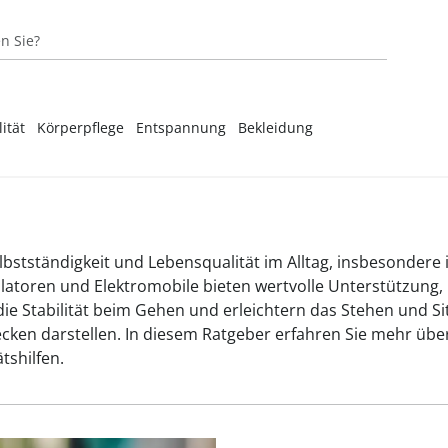
ität
Körperpflege
Entspannung
Bekleidung
‎Unsere Marken
‎Unsere Marken
‎Unsere Marken
‎Unsere Marken
‎Unsere Marken
‎Unsere Marken
Passende 
Passende 
Passende 
Passende 
Passende 
Passende 
‎Unsere Marken
Passende 
en
 & Kissen
ren
elbstständigkeit und Lebensqualität im Alltag, insbesondere
ollatoren und Elektromobile bieten wertvolle Unterstützung
gus Bandagen
 & Spannbettlaken
ubehör
ie Stabilität beim Gehen und erleichtern das Stehen und S
kbandagen
n
cken darstellen. In diesem Ratgeber erfahren Sie mehr über
tshilfen.
gen
n
osenträger
agen & Stützgürtel
atratzenauflagen
10 einfach
Inkontinenz
Rollator - 
Soor- &
Tief durch
Damensch