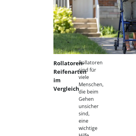
Rollatoren
Rollatoren-
sind für
Reifenarten
viele
im
Menschen,
Vergleich
die beim
Gehen
unsicher
sind,
eine
wichtige
Hilfe,