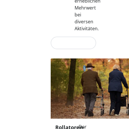
erheblichen
Mehrwert
bei
diversen
Aktivitäten.
Jetzt entdecken
Der
Rollatoren-