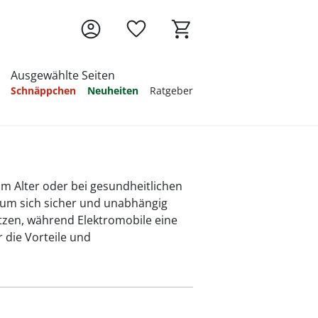
Ausgewählte Seiten
Schnäppchen
Neuheiten
Ratgeber
Ratgeber
Ratgeber
Ratgeber
Ratgeber
Ratgeber
Ratgeber
Ratgeber
 im Alter oder bei gesundheitlichen
, um sich sicher und unabhängig
itzen, während Elektromobile eine
 die Vorteile und
e Übungen
 -
Was zahlt
atmen
uhe
Kontrakturenprophylaxe
Bettnässen - Was
Das Elektromobil im
Körperpflege in der
Wohlbefinden bei
Thromboseprophylaxe