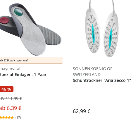
ab
2 Stück
sparen!
mayenvital
SONNENKOENIG OF
Spezial-Einlagen, 1 Paar
SWITZERLAND
Schuhtrockner "Aria Secco 1"
46 %
UVP 11,99 €
ab
6,39 €
62,99 €
(17)