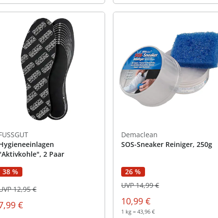
FUSSGUT
Demaclean
Hygieneeinlagen
SOS-Sneaker Reiniger, 250g
"Aktivkohle", 2 Paar
38 %
26 %
UVP 14,99 €
UVP 12,95 €
10,99 €
7,99 €
1 kg = 43,96 €