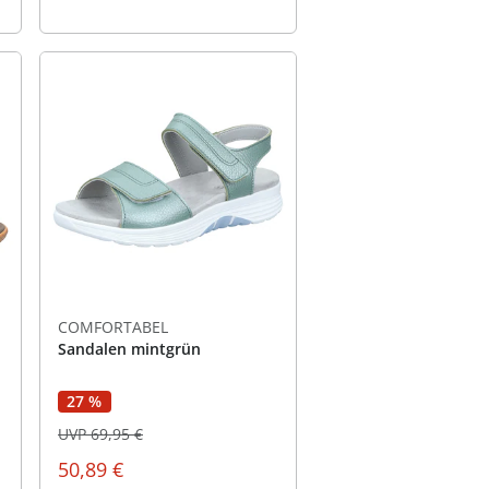
COMFORTABEL
Sandalen mintgrün
27 %
UVP 69,95 €
50,89 €