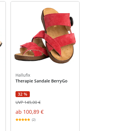
Hallufix
Therapie Sandale BerryGo
32 %
UVP 149,00 €
ab
100,89 €
(2)