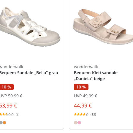
wonderwalk
wonderwalk
Bequem-Sandale „Bella“ grau
Bequem-Klettsandale
„Daniela“ beige
10 %
10 %
UVP 59,99 €
UVP 49,99 €
53,99 €
44,99 €
(2)
(13)