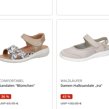
COMFORTABEL
WALDLÄUFER
Sandalen "Blümchen“
Damen-Halbsandale „Ira“
36 %
43 %
UVP 69,95 €
UVP 130,00 €