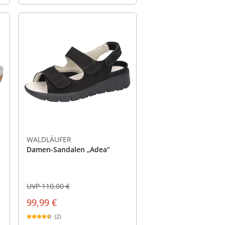
WALDLÄUFER
Damen-Sandalen „Adea“
UVP 110,00 €
99,99 €
(2)