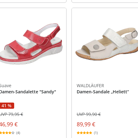
Suave
WALDLÄUFER
Damen-Sandalette "Sandy"
Damen-Sandale „Heliett“
41 %
UVP 79,95 €
UVP 99,90 €
46,99 €
89,99 €
(4)
(1)