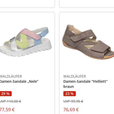
WALDLÄUFER
WALDLÄUFER
Damen-Sandale „Nele“
Damen-Sandale "Helliett“
braun
29 %
23 %
UVP 110,00 €
UVP 99,95 €
77,59 €
76,69 €