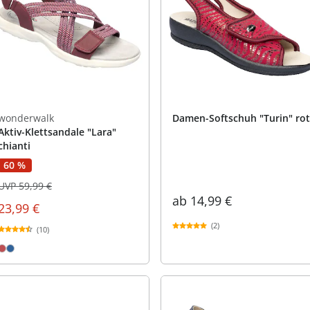
praktische
auf einer
Uringeruc
die Kranke
Parotitisp
Jetzt entde
Jetzt entde
Alltagshilf
Vibrationsp
neutralisie
Jetzt entde
Jetzt entde
Haushalt
jetzt entde
Jetzt entde
Jetzt entde
wonderwalk
Damen-Softschuh "Turin" rot
Aktiv-Klettsandale "Lara"
chianti
60 %
UVP 59,99 €
ab
14,99 €
23,99 €
(2)
(10)