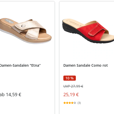
Damen-Sandalen "Etna“
Damen Sandale Como rot
10 %
UVP 27,99 €
ab
14,59 €
25,19 €
(3)