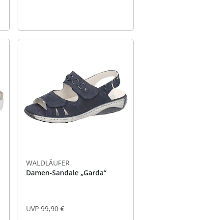
WALDLÄUFER
Damen-Sandale „Garda“
UVP 99,90 €