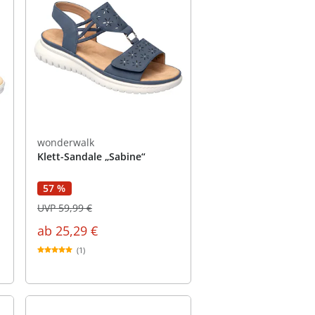
wonderwalk
Klett-Sandale „Sabine“
57 %
UVP 59,99 €
ab
25,29 €
(1)