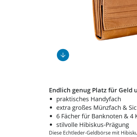
Fußpflegeprodukte
Geschenkideen
Elektromobile
Massage-Produkte
Herrenschuhe
Hausapotheke
Toilettenstühle
Ohrreiniger
Insektenabwehr
Ess- & Trinkhilfen
Sesselschoner
Mützen & Hüte
Kälte- & Wärmetherapie
Urinflaschen &
Nachttöpfe
Parfüm
Kleinmöbel
‎ Alle Anzeigen
‎ Alle Anzeigen
‎ Alle Anzeigen
‎ Alle Anzeigen
‎ Alle Anzeigen
Endlich genug Platz für Geld
praktisches Handyfach
extra großes Münzfach & Sic
6 Fächer für Banknoten & 4 
stilvolle Hibiskus-Prägung
Diese Echtleder-Geldbörse mit Hibisk