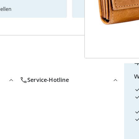
ellen
Newslet
4
w
Service-Hotline