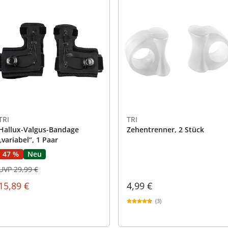
TRI
TRI
Hallux-Valgus-Bandage
Zehentrenner, 2 Stück
„variabel“, 1 Paar
47 %
Neu
UVP 29,99 €
15,89 €
4,99 €
(3)