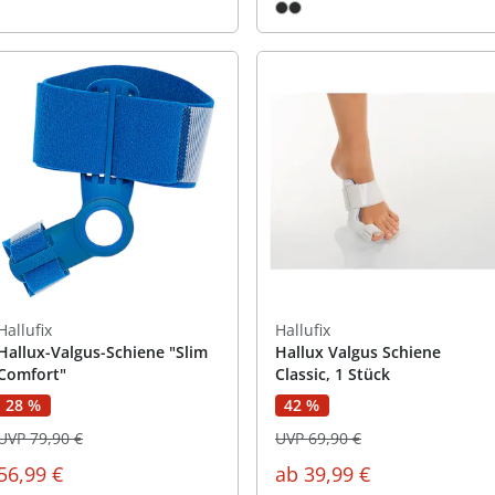
Hallufix
Hallufix
Hallux-Valgus-Schiene "Slim
Hallux Valgus Schiene
Comfort"
Classic, 1 Stück
28 %
42 %
UVP 79,90 €
UVP 69,90 €
56,99 €
ab
39,99 €