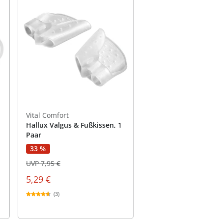
Vital Comfort
Hallux Valgus & Fußkissen, 1
Paar
33 %
UVP 7,95 €
5,29 €
(3)