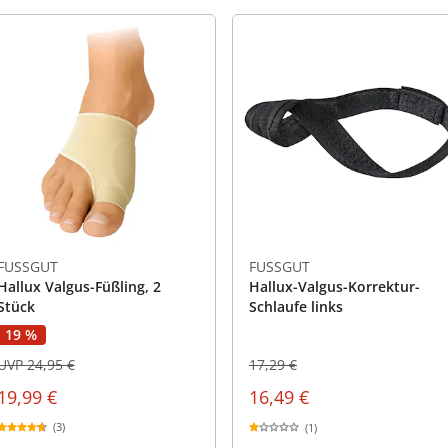
FUSSGUT
FUSSGUT
Hallux Valgus-Füßling, 2
Hallux-Valgus-Korrektur-
Stück
Schlaufe links
19 %
UVP 24,95 €
17,29 €
19,99 €
16,49 €
(3)
(1)