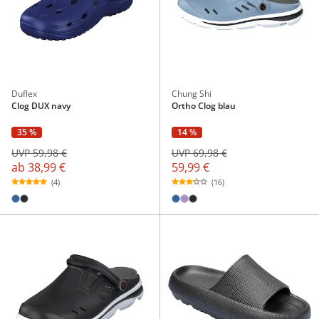
Duflex
Chung Shi
Clog DUX navy
Ortho Clog blau
35 %
14 %
UVP 59,98 €
UVP 69,98 €
ab
38,99 €
59,99 €
(4)
(16)