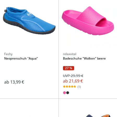
Fashy
relaxvital
Neoprenschuh "Aqua“
Badeschuhe "Wolken“ beere
27 %
UVP 29,99 €
ab
21,69 €
ab
13,99 €
(1)