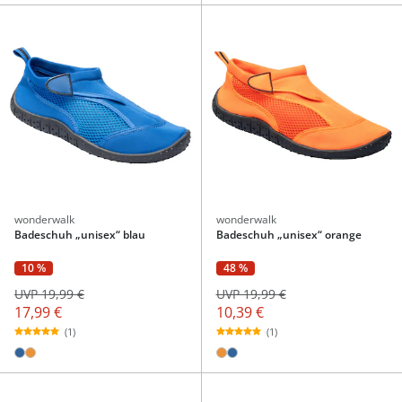
wonderwalk
wonderwalk
Badeschuh „unisex“ blau
Badeschuh „unisex“ orange
10 %
48 %
UVP 19,99 €
UVP 19,99 €
17,99 €
10,39 €
(1)
(1)