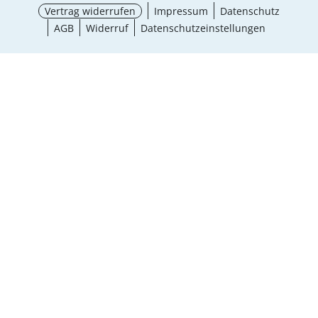
Vertrag widerrufen
Impressum
Datenschutz
AGB
Widerruf
Datenschutzeinstellungen
¹ Aktionsbedingungen
schließen
Ergebnisse anzeigen (14)