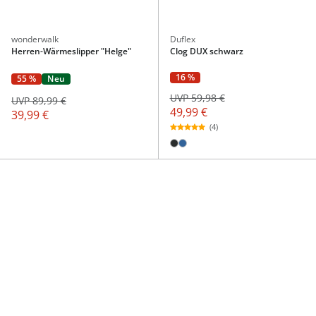
wonderwalk
Duflex
Herren-Wärmeslipper "Helge"
Clog DUX schwarz
16 %
55 %
Neu
UVP 59,98 €
UVP 89,99 €
49,99 €
39,99 €
(4)