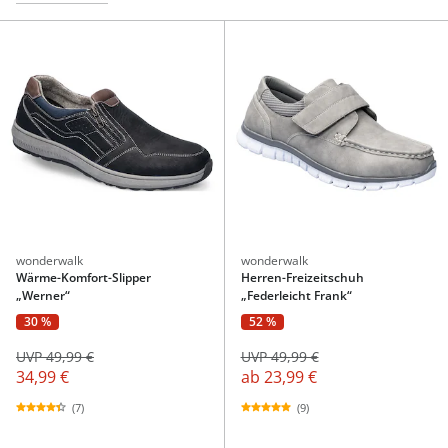
wonderwalk
wonderwalk
Wärme-Komfort-Slipper
Herren-Freizeitschuh
„Werner“
„Federleicht Frank“
30 %
52 %
UVP 49,99 €
UVP 49,99 €
34,99 €
ab
23,99 €
(7)
(9)