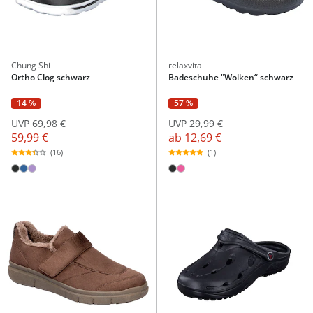
Chung Shi
relaxvital
Ortho Clog schwarz
Badeschuhe "Wolken“ schwarz
14 %
57 %
UVP 69,98 €
UVP 29,99 €
59,99 €
ab
12,69 €
(16)
(1)