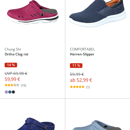
Chung Shi
COMFORTABEL
Ortho Clog rot
Herren-Slipper
14 %
11 %
UVP 69,98 €
59,99 €
59,99 €
ab
52,99 €
(16)
(1)