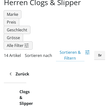
Herren Clogs & Slipper
Fußpflegeprodukte
Hygieneprodukte
Kälte- & Wärmetherapie
Herrenbekleidung
Gartenaccessoires
Elektromobile
Nagel- &
Taschen
Hausapotheke
Toilettenstühle
Fußpflegeprodukte
Marke
Massage-Produkte
Herrenschuhe
Geschenkideen
Ess- & Trinkhilfen
Preis
Kälte- & Wärmetherapie
Urinflaschen &
Ohrreiniger
Sesselschoner
Mützen & Hüte
Insektenabwehr
Nachttöpfe
Geschlecht
‎ Alle Anzeigen
‎ Alle Anzeigen
Parfüm
‎ Alle Anzeigen
Kleinmöbel
Grösse
Alle Filter
‎ Alle Anzeigen
‎ Alle Anzeigen
Sortieren &
14 Artikel
Sortieren nach
Filtern
Zurück
Clogs
&
Slipper