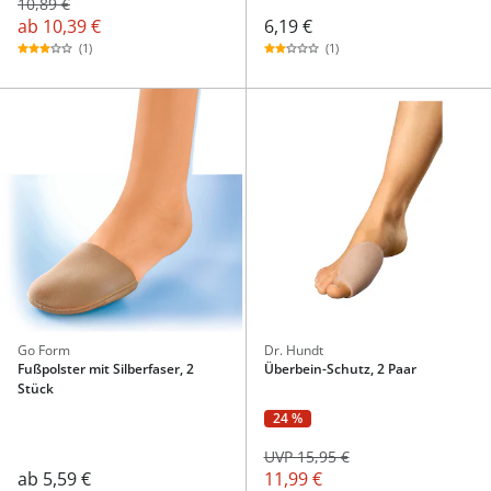
10,89 €
ab
10,39 €
6,19 €
(1)
(1)
Go Form
Dr. Hundt
Fußpolster mit Silberfaser, 2
Überbein-Schutz, 2 Paar
Stück
24 %
UVP 15,95 €
ab
5,59 €
11,99 €