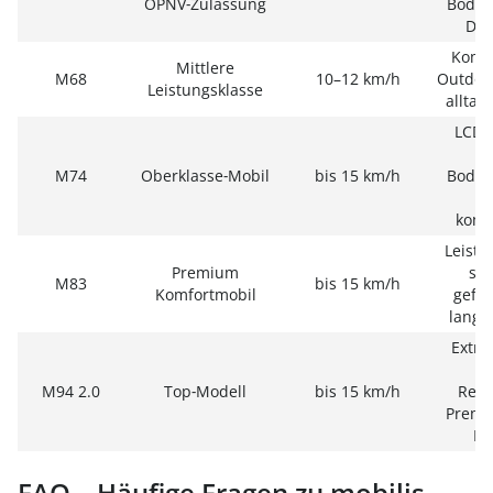
ÖPNV‑Zulassung
Bodenf
Delt
Komfo
Mittlere
M68
10–12 km/h
Outdoor
Leistungsklasse
alltag
LCD‑D
g
M74
Oberklasse‑Mobil
bis 15 km/h
Bodenf
s
komf
Leistu
Premium
seh
M83
bis 15 km/h
Komfortmobil
gefed
lange
Extre
g
M94 2.0
Top‑Modell
bis 15 km/h
Reic
Premi
Di
FAQ – Häufige Fragen zu mobilis