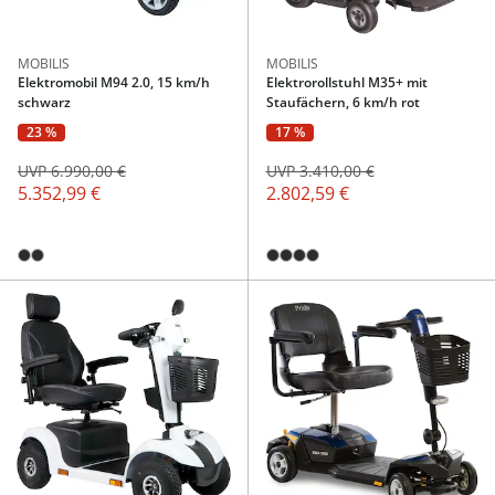
MOBILIS
MOBILIS
Elektromobil M94 2.0, 15 km/h
Elektrorollstuhl M35+ mit
schwarz
Staufächern, 6 km/h rot
23 %
17 %
UVP 6.990,00 €
UVP 3.410,00 €
5.352,99 €
2.802,59 €