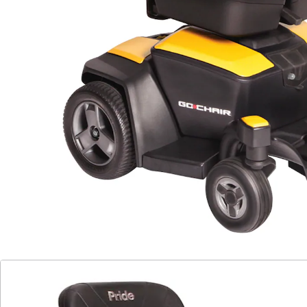
geringe Breite von nur 57 cm, incl. Armlehnen
kleiner Wendekreis
Staufächer unterm Sitz
einfache Zerlegbarkeit
präzise Lenkbarkeit
Das Elektromobil M35+ ist auf Grund seiner Größe,
seiner Beweglichkeit und seiner sehr einfachen
Handhabung der perfekte Elektrorollstuhl für den
Innenbereich, sowie im normalen Außenbereich.
Ausstattung:
Wendekreis: 645 cm
Motorleistung: 2 x 300 W
Geschwindigkeit: 6 km/h
maximale Reichweite: 17 km
maximale Steigerung in %: 10,50 %
Batterie: 2 x 22 Ah
Ladegerät: extern 2,0 ah