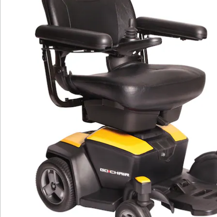
intelligentes Bremsen, elektr. rückgekoppelt,
magnetische Parkbremse
Anzahl Räder: 4
Gesamtgewicht inkl. Batterien: 58 kg
maximale Zuladung: 136 kg
manuell höhenverstellbarer und faltbarer Sitz mit
Armlehnen
Einhandbedienung mit Batteriestandsanzeige:
wahlweise rechts oder links montierbar
pannensichere Vollgummiräder
Kippschutz
klappbare Fußstütze
Batteriehinweis:
Batterien sind im Lieferumfang enthalten.
Details