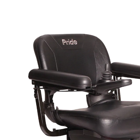
UVP 3.410,00 €
2.519,99 €
inkl. MwSt. und zzgl.
Versandkosten
Variante
gelb
In den Warenkorb
Lieferbar - in 2 Wochen bei Ihnen
Dieses Produkt wird
per Spedition
versandt