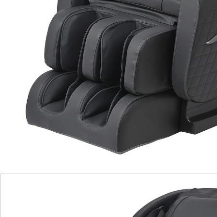
verstellbar
Zero Gravity Position
Wärmefunktion und 8 Massagepunkte
Arm-, Hand-, Oberarm- und
Wadenmassage per Luftdruck
Transportrollen zum einfachen
Verschieben
Der Massagesessel AT8330 bietet Ihnen wohltuende
Entspannung mit klarer Bedienung und vielseitigen
Funktionen. Vier spezialisierte Automatikprogramme
unterstützen Sie je nach Bedürfnis, die
Massagerichtung ist wählbar und die Intensität der
Luftdruckmassage lässt sich einstellen. Rückenlehne
und Fußstütze sind elektrisch verstellbar – inklusive
Zero Gravity Position zur besonders entlastenden
Liegehaltung. Die Kombination aus Shiatsu und
Knetmassage sowie 8 Massagepunkten verwöhnt den