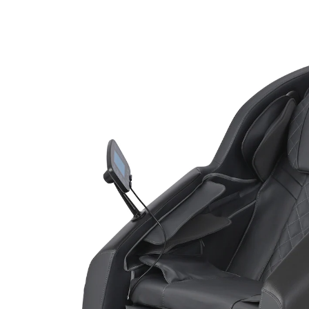
UVP 1.898,00 €
994,99 €
inkl. MwSt. und zzgl.
Versandkosten
Bei Verfügbarkeit erinnern
Derzeit nicht lieferbar
Dieses Produkt wird
per Spedition
versandt
Bluetooth-Lautsprecher und Lichtleiste
Abschaltautomatik nach 15 Minuten
inklusive speziellem Nackenstützkissen
Rückenlehne und Fußstütze elektrisch