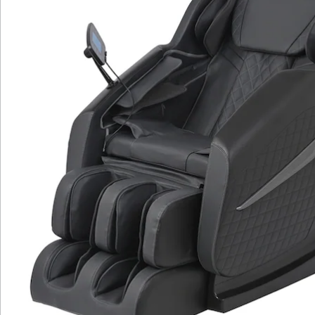
Rücken, während die Fußstütze mit Waden-
beziehungsweise Fußmassage und die
Fußreflexzonenmassage per Rollen für angenehme
Erholung sorgen. Arm-, Hand- und Oberarmmassage
erfolgen über Luftdruck, die Wärmefunktion ergänzt
den Komfort. Praktische Details wie die
Abschaltautomatik nach 15 Minuten, Bluetooth
Lautsprecher und eine seitliche Lichtleiste machen die
Nutzung unkompliziert. Das spezielle
Nackenstützkissen unterstützt eine ergonomische
Sitzposition. Der Sessel ist hochwertig verarbeitet, aus
Kunstleder in Schwarz und mit Transportrollen zum
einfachen Verschieben ausgestattet. So genießen Sie
zu Hause gezielt Entspannung und fördern Ihre
Selbstständigkeit im Alltag.
Details